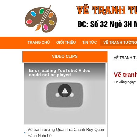
TRANG CHỦ
GIỚI THIỆU
TIN TỨC
VẼ TRANH TƯỜNG
VIDEO CLIPS
VẼ TRANH 
Error loading YouTube: Video
Vẽ tran
could not be played
Tin đăng ngày:
Vẽ tranh tường Quán Trà Chanh Roy Quán
Hành Nghi Lộc