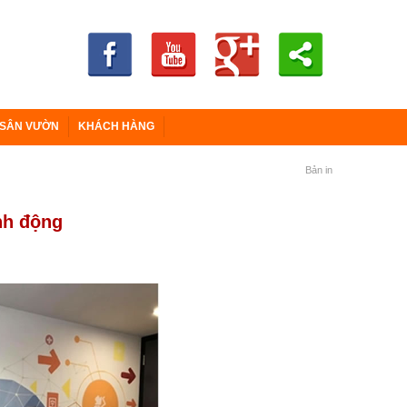
 SÂN VƯỜN
KHÁCH HÀNG
Bản in
nh động