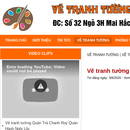
TRANG CHỦ
GIỚI THIỆU
TIN TỨC
VẼ TRANH TƯỜNG
PHÒNG 
VIDEO CLIPS
|
VẼ TRANH TƯỜNG
VẼ 
Error loading YouTube: Video
Vẽ tranh tường
could not be played
Tin đăng ngày: 3/8/2020 - Xe
Vẽ tranh tường Quán Trà Chanh Roy Quán
Hành Nghi Lộc