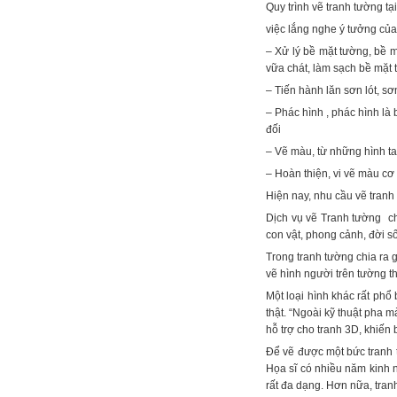
Quy trình vẽ tranh tường t
việc lắng nghe ý tưởng của
– Xử lý bề mặt tường, bề 
vữa chát, làm sạch bề mặt 
– Tiến hành lăn sơn lót, sơ
– Phác hình , phác hình là 
đối
– Vẽ màu, từ những hình ta
– Hoàn thiện, vi vẽ màu cơ b
Hiện nay, nhu cầu vẽ tranh
Dịch vụ vẽ Tranh tường ch
con vật, phong cảnh, đời s
Trong tranh tường chia ra g
vẽ hình người trên tường th
Một loại hình khác rất phổ
thật. “Ngoài kỹ thuật pha 
hỗ trợ cho tranh 3D, khiến
Để vẽ được một bức tranh 
Họa sĩ có nhiều năm kinh n
rất đa dạng. Hơn nữa, tran