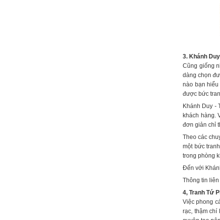
3. Khánh Duy
Cũng giống nh
dàng chọn đượ
nào bạn hiểu 
được bức tran
Khánh Duy - T
khách hàng. V
đơn giản chỉ 
Theo các chuyê
một bức tranh
trong phòng k
Đến với Khánh
Thông tin liê
4, Tranh Tứ 
Việc phong cá
rạc, thậm chí