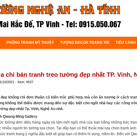
PHÒNG TRANH MỸ THUẬT
TƯỢNG DECOR TRANG TRÍ
TIỂU CẢNH
ịa chỉ bán tranh treo tường đẹp nhất TP. Vinh,
 1/10/2021 - Xem: 4537
 đẹp không chỉ đơn thuần có kiến trúc phù hợp, mà còn ấn tượng ở cách trang 
g không thể thiếu được mang đến sự đặc biệt cho ngôi nhà hay các công trình 
ường đẹp nhất Tp. Vinh, Nghệ An nhé.
nh Qwang Ming Gallery
c tường đơn điệu hàng ngày và làm mới ngôi nhà của bạn bằng những bức tranh n
nhiều người tin tưởng lựa chọn. Tại đây bạn có thể thoải mái lựa chọn tranh ảnh 
bức tranh trang ý nghĩa đặc biệt sẽ giúp bạn có thêm hi vọng, niềm tin. Đến với 