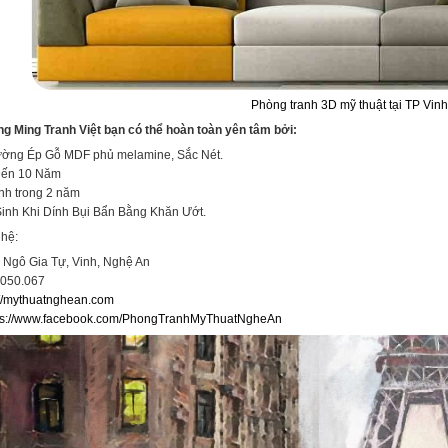
Phòng tranh 3D mỹ thuật tại TP Vin
g Ming Tranh Việt bạn có thể hoàn toàn yên tâm bởi:
ường Ép Gỗ MDF phủ melamine, Sắc Nét.
Đến 10 Năm
nh trong 2 năm
inh Khi Dính Bụi Bẩn Bằng Khăn Ướt.
 hệ:
5 Ngô Gia Tự, Vinh, Nghệ An
.050.067
://mythuatnghean.com
ps://www.facebook.com/PhongTranhMyThuatNgheAn