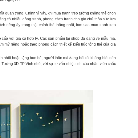
a quan trọng. Chính vì vậy, khi mua tranh treo tường không thể chọn
 càng có nhiều dòng tranh, phong cách tranh cho gia chủ thỏa sức lựa
ách riêng ấy trong một chỉnh thể thống nhất, làm sao mua tranh treo
ao cấp với giá cả hợp lý. Các sản phẩm tại shop đa dạng về mẫu mã,
m mỹ riêng hoặc theo phong cách thiết kế kiến trúc tổng thể của gia
nh nhật hoặc tặng bạn bè, người thân mà đang bối rối không biết nên
o Tường 3D TP Vinh nhé, với sự tư vấn nhiệt tình của nhân viên chắc