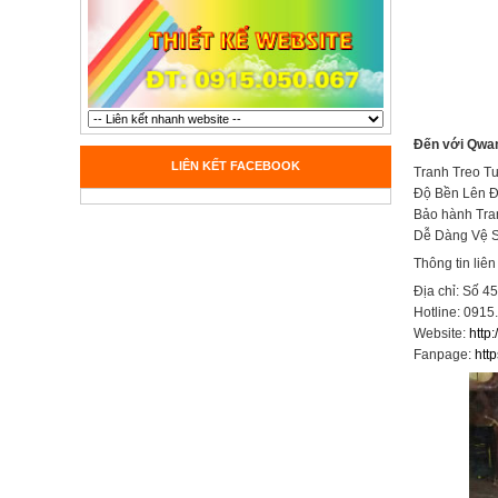
Đến với Qwan
LIÊN KẾT FACEBOOK
Tranh Treo T
Độ Bền Lên 
Bảo hành Tra
Dễ Dàng Vệ S
Thông tin liên
Địa chỉ: Số 4
Hotline: 0915
Website:
http
Fanpage:
htt