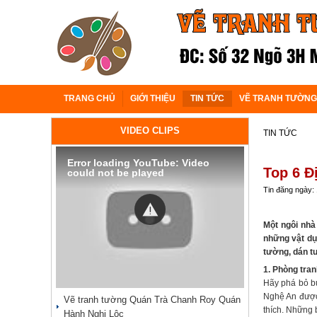
TRANG CHỦ
GIỚI THIỆU
TIN TỨC
VẼ TRANH TƯỜNG
VIDEO CLIPS
TIN TỨC
Error loading YouTube: Video
Top 6 Đ
could not be played
Tin đăng ngày:
Một ngôi nhà
những vật dụn
tường, dán t
1. Phòng tra
Hãy phá bỏ bứ
Nghệ An được 
Vẽ tranh tường Quán Trà Chanh Roy Quán
thích. Những 
Hành Nghi Lộc