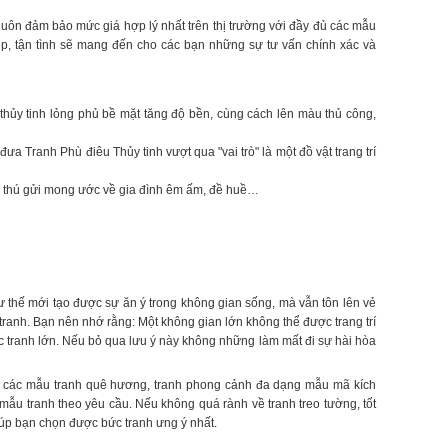
luôn đảm bảo mức giá hợp lý nhất trên thị trường với đầy đủ các mẫu
p, tận tình sẽ mang đến cho các bạn những sự tư vấn chính xác và
p thủy tinh lỏng phủ bề mặt tăng độ bền, cùng cách lên màu thủ công,
 Tranh Phù điêu Thủy tinh vượt qua "vai trò" là một đồ vật trang trí
g thú gửi mong ước về gia đình êm ấm, đề huề…
ư thế mới tạo được sự ăn ý trong không gian sống, mà vẫn tôn lên vẻ
 tranh. Bạn nên nhớ rằng: Một không gian lớn không thể được trang trí
c tranh lớn. Nếu bỏ qua lưu ý này không những làm mất đi sự hài hòa
gan, các mẫu tranh quê hương, tranh phong cảnh đa dạng mẫu mã kích
 mẫu tranh theo yêu cầu. Nếu không quá rành về tranh treo tường, tốt
 giúp bạn chọn được bức tranh ưng ý nhất.