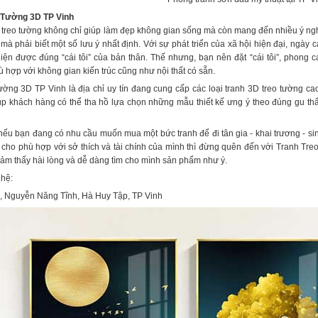
o Tường 3D TP Vinh
 treo tường không chỉ giúp làm đẹp không gian sống mà còn mang đến nhiều ý nghĩ
mà phải biết một số lưu ý nhất định. Với sự phát triển của xã hội hiện đại, ngày
iện được đúng “cái tôi” của bản thân. Thế nhưng, bạn nên đặt “cái tôi”, phong c
 hợp với không gian kiến trúc cũng như nội thất có sẵn.
ờng 3D TP Vinh là địa chỉ uy tín đang cung cấp các loại tranh 3D treo tường c
úp khách hàng có thể tha hồ lựa chọn những mẫu thiết kế ưng ý theo đúng gu thẩ
 nếu bạn đang có nhu cầu muốn mua một bức tranh để đi tân gia - khai trương - si
 cho phù hợp với sở thích và tài chính của mình thì đừng quên đến với Tranh Tre
ảm thấy hài lòng và dễ dàng tìm cho mình sản phẩm như ý.
 hệ:
2, Nguyễn Năng Tĩnh, Hà Huy Tập, TP Vinh