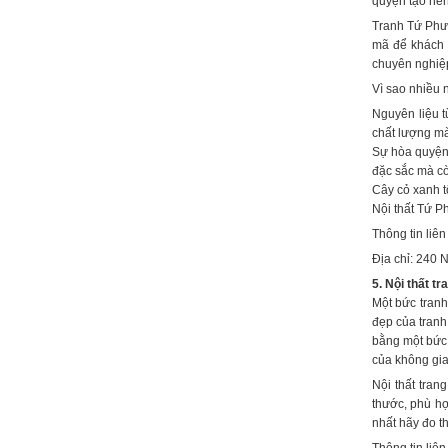
quyện tạo nên
Tranh Tứ Phươ
mã để khách 
chuyên nghiệp
Vì sao nhiều 
Nguyên liệu t
chất lượng m
Sự hòa quyện 
đặc sắc mà cò
Cây cỏ xanh t
Nội thất Tứ P
Thông tin liên
Địa chỉ: 240 
5. Nội thất tr
Một bức tranh
đẹp của tranh
bằng một bức 
của không gia
Nội thất tran
thước, phù hợ
nhất hãy đo th
Thông tin liên