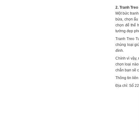
2. Tranh Tre
Một bức tranh
bừa, chọn ẩu 
chọn để thể h
tường đẹp phù
Tranh Treo Tư
chủng loại gi
đình.
Chính vì vậy,
chọn loại nào
chắn bạn sẽ c
Thông tin liên
Địa chỉ: Số 2