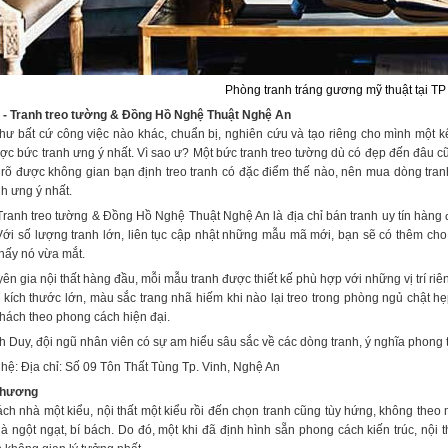
Phòng tranh tráng gương mỹ thuật tại T
 - Tranh treo tường & Đồng Hồ Nghệ Thuật Nghệ An
ư bất cứ công việc nào khác, chuẩn bị, nghiên cứu và tạo riêng cho mình một k
c bức tranh ưng ý nhất. Vì sao ư? Một bức tranh treo tường dù có đẹp đến đâu cũn
rõ được không gian bạn định treo tranh có đặc điểm thế nào, nên mua dòng tranh
h ưng ý nhất.
ranh treo tường & Đồng Hồ Nghệ Thuật Nghệ An là địa chỉ bán tranh uy tín hàng đ
ới số lượng tranh lớn, liên tục cập nhật những mẫu mã mới, bạn sẽ có thêm cho
thấy nó vừa mắt.
n gia nội thất hàng đầu, mỗi mẫu tranh được thiết kế phù hợp với những vị trí riêng
 kích thước lớn, màu sắc trang nhã hiếm khi nào lại treo trong phòng ngủ chật 
hách theo phong cách hiện đại.
 Duy, đội ngũ nhân viên có sự am hiểu sâu sắc về các dòng tranh, ý nghĩa phong
n hệ: Địa chỉ: Số 09 Tôn Thất Tùng Tp. Vinh, Nghệ An
Phương
ch nhà một kiểu, nội thất một kiểu rồi đến chọn tranh cũng tùy hứng, không theo 
 là ngột ngạt, bí bách. Do đó, một khi đã định hình sẵn phong cách kiến trúc, nộ