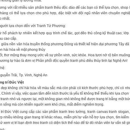
 không gian lý tưởng nhất.
ng với rất nhiều sản phẩm tranh thêu độc đáo để các bạn có thể lựa chọn, shop 
hàng có thể lựa chọn cho phù hợp, đặc biệt với đội ngũ nhân viên chuyên nghiệ
 nhất.
người lựa chọn đến với Tranh Tứ Phương:
ừ hổ phách tự nhiên kết hợp quy trình chế tác, gọt đẽo thủ công kỹ thuật cao; lớ
àu cao cấp.
giữa nền văn hóa truyền thống phương Đông và thiết kế hiện đại phương Tây đã đưa
n hài hòa về mặt phong thủy
ốt, thơ mộng thay mong ước về sự phồn vinh, sức khỏe. Hoa tươi nở rộ bên muôn
hương tự hào là đơn vị Phân phối độc quyền tranh phù điêu thủy tinh tại Nghệ An!
 hệ:
Nguyễn Trãi, Tp. Vinh, Nghệ An
ang trí Đức Việt
 đẹp không chỉ hài hòa về màu sắc mà còn phải có kích thước phù hợp, chỉ có nh
. Chính vì vậy, việc quan tâm đến kích thước là yếu tố không thể thiếu khi lựa chọn
tranh nhỏ và ngược lại, một không gian nhỏ không thể được trang trí bằng một bứ
n sống mà còn khiến người xem khó chịu, mất điểm nghiêm trọng.
g trí Đức Việt cung cấp các sản phẩm tranh treo tường, tranh canvas tranh slo
p nhiều không gian trang trí khác nhau, miễn phí tư vấn hỗ trợ lựa chọn, tìm kiếm
ử xem vị trí bạn định treo tranh có diện tích thế nào để từ đó nhân viên tư vấn sẽ
 hệ: