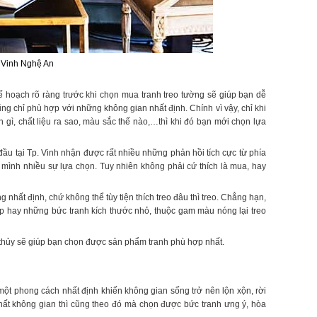
P Vinh Nghệ An
ế hoạch rõ ràng trước khi chọn mua tranh treo tường sẽ giúp bạn dễ
g chỉ phù hợp với những không gian nhất định. Chính vì vậy, chỉ khi
 gì, chất liệu ra sao, màu sắc thế nào,…thì khi đó bạn mới chọn lựa
ầu tại Tp. Vinh nhận được rất nhiều những phản hồi tích cực từ phía
 mình nhiều sự lựa chọn. Tuy nhiên không phải cứ thích là mua, hay
 nhất định, chứ không thể tùy tiện thích treo đâu thì treo. Chẳng hạn,
hẹp hay những bức tranh kích thước nhỏ, thuộc gam màu nóng lại treo
 thủy sẽ giúp bạn chọn được sản phẩm tranh phù hợp nhất.
một phong cách nhất định khiến không gian sống trở nên lộn xộn, rời
i thất không gian thì cũng theo đó mà chọn được bức tranh ưng ý, hòa