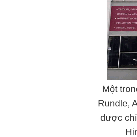
Một tron
Rundle, A
được chí
Hi