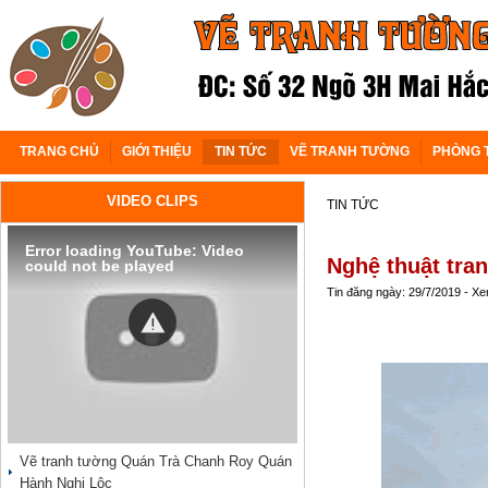
TRANG CHỦ
GIỚI THIỆU
TIN TỨC
VẼ TRANH TƯỜNG
PHÒNG 
VIDEO CLIPS
TIN TỨC
Error loading YouTube: Video
Nghệ thuật tran
could not be played
Tin đăng ngày: 29/7/2019 - X
Vẽ tranh tường Quán Trà Chanh Roy Quán
Hành Nghi Lộc