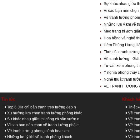
Sự khác nhau giữa th
Vì sao bạn nên chọn 
Vẽ tranh tường phon
Những lưu ý khi vẽ 
Mẹo trang trí đơn gi
Hoa hồng và nghệ th
Hẻm Phùng Hưng Hà 
Thời của tranh tườn
Vẽ tranh tường - Giả
Tư vấn xem phong th
Ý nghĩa phong thủy c
Nghệ thuật tranh tườ
VẼ TRANH TƯỜNG
Tin tức
Khách h
Top 6 Địa chỉ bán tranh treo tường đẹp n
Thiết 
Xu hướng lựa chọn tranh tường phòng khác
Vẽ tra
Sự khác nhau giữa thi công cỏ sân vườn n
Vẽ tra
Vì sao bạn nên chọn vẽ tranh tường phố c
Vẽ tra
Vẽ tranh tường phong cảnh hoa sen
Vẽ tra
Những lưu ý khi vẽ tranh phòng khách
Vẽ tra