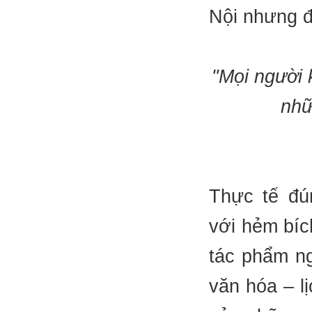
Nội nhưng đ
"Mọi người 
nhữ
Thực tế đú
với hẻm bíc
tác phẩm ng
văn hóa – l