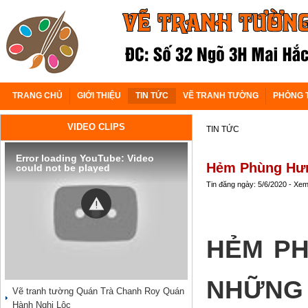
TRANG CHỦ
GIỚI THIỆU
TIN TỨC
VẼ TRANH TƯỜNG
PHÒNG 
VIDEO CLIPS
TIN TỨC
Error loading YouTube: Video
Hẻm Phùng Hưn
could not be played
Tin đăng ngày: 5/6/2020 - Xe
HẺM PH
NHỮNG 
Vẽ tranh tường Quán Trà Chanh Roy Quán
Hành Nghi Lộc