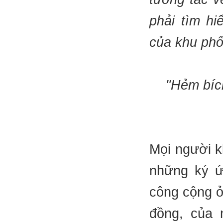
phải tìm h
của khu phố
"Hẻm bíc
Mọi người k
những ký ứ
công cộng ở
đồng, của