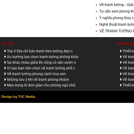
Vẽ tranh tường - Giả
Tư vấn xem phong th
Ý nghĩa phong thủy c
Nghệ thuật tranh tườ
VẼ TRANH TƯỜNG
Tin tức
Khách h
Top 6 Địa chỉ bán tranh treo tường đẹp n
Thiết 
Xu hướng lựa chọn tranh tường phòng khác
Vẽ tra
Sự khác nhau giữa thi công cỏ sân vườn n
Vẽ tra
Vì sao bạn nên chọn vẽ tranh tường phố c
Vẽ tra
Vẽ tranh tường phong cảnh hoa sen
Vẽ tra
Những lưu ý khi vẽ tranh phòng khách
Vẽ tra
Mẹo trang trí đơn giản cho phòng ngủ nhỏ
Thiết 
Design by TVC Media