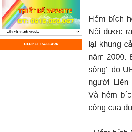
Hẻm bích h
Nội được r
lại khung c
LIÊN KẾT FACEBOOK
năm 2000. Đ
sống" do U
người Liên
Và hẻm bíc
công của d