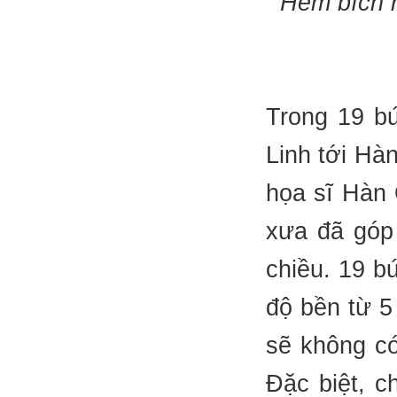
Hẻm bích h
Trong 19 b
Linh tới Hà
họa sĩ Hàn
xưa đã góp
chiều. 19 b
độ bền từ 5
sẽ không có
Đặc biệt, c