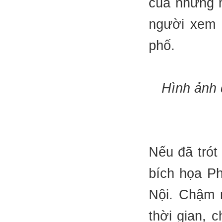
của những n
người xem 
phố.
Hình ảnh 
Nếu đã trót
bích họa Ph
Nội. Chậm r
thời gian, 