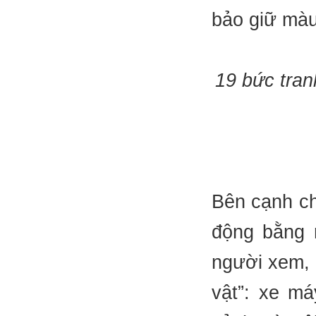
bảo giữ màu
19 bức tran
Bên cạnh ch
động bằng 
người xem, 
vật”: xe má