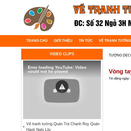
TRANG CHỦ
GIỚI THIỆU
TIN TỨC
VẼ TRANH TƯỜNG
VIDEO CLIPS
TƯỢNG DECO
Error loading YouTube: Video
Vòng ta
could not be played
Tin đăng ngày:
Vẽ tranh tường Quán Trà Chanh Roy Quán
Hành Nghi Lộc