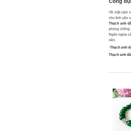
Công dụ
Về mặt cảm xúc
cho tình yêu 
Thạch anh dâ
phòng chống c
Ngăn ngừa các
nên.
-
Thạch anh d
Thạch anh dâ