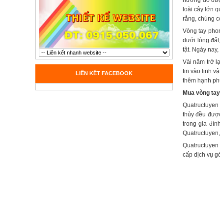
hương đỏ được
loài cây lớn 
rằng, chúng c
Vòng tay phon
dưới lòng đất
tật. Ngày nay
Vài năm trở l
tin vào linh 
LIÊN KẾT FACEBOOK
thêm hạnh phú
Mua vòng tay
Quatructuyen
thủy đều được
trong gia đì
Quatructuyen,
Quatructuyen 
cấp dịch vụ g