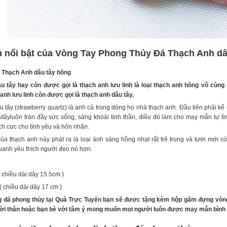
 nổi bật của Vòng Tay Phong Thủy Đá Thạch Anh dâ
á Thạch Anh dâu tây hồng
u tây hay còn được gọi là thạch anh lưu linh là loại thạch anh hồng vô cùng
anh lưu linh còn được gọi là thạch anh dâu tây.
tây (strawberry quartz) là anh cả trong dòng họ nhà thạch anh. Đầu tiên phải kể đ
tâyluôn tràn đầy sức sống, sảng khoái tinh thần, điều đó làm cho may mắn tự
ch cực cho tình yêu và hôn nhân.
a thạch anh này phát ra là loại ánh sáng hồng nhạt rất trẻ trung và tươi mới 
uanh yêu thích người đeo nó hơn.
:
 chiều dài dây 15.5cm )
( chiều dài dây 17 cm )
 đá phong thủy tại Quà Trực Tuyến bạn sẽ được tặng kèm hộp gấm đựng vòng 
ời thân hoặc bạn bè với tâm ý mong muốn mọi người luôn được may mắn bình 