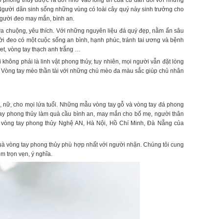
gỗ phong thủy được ra đời nhờ vào lòng tin của cư dân đối với những
 Người dân sinh sống những vùng có loài cây quý này sinh trưởng cho
người đeo may mắn, bình an.
ưa chuộng, yêu thích. Với những nguyên liệu đá quý đẹp, nằm ẩn sâu
ời đeo có một cuộc sống an bình, hạnh phúc, tránh tai ương và bệnh
t, vòng tay thạch anh trắng …
 không phải là linh vật phong thủy, tuy nhiên, mọi người vẫn đặt lòng
y. Vòng tay mèo thần tài với những chú mèo đa màu sắc giúp chủ nhân
nữ, cho mọi lứa tuổi. Những mẫu vòng tay gỗ và vòng tay đá phong
tay phong thủy làm quà cầu bình an, may mắn cho bố mẹ, người thân
ng vòng tay phong thủy Nghệ AN, Hà Nội, Hồ Chí Minh, Đà Nẵng của
uà vòng tay phong thủy phù hợp nhất với người nhận. Chúng tôi cung
m trọn vẹn, ý nghĩa.