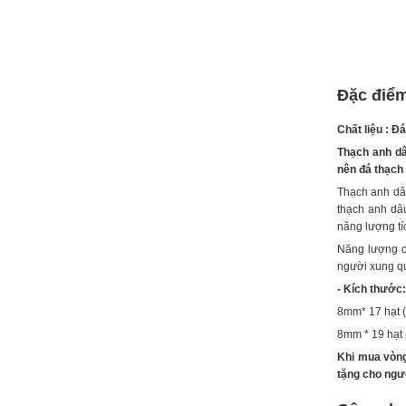
Đặc điểm
Chất liệu : Đ
Thạch anh dâ
nên đá thạch 
Thạch anh dâu 
thạch anh dâu
năng lượng tí
Năng lượng củ
người xung q
- Kích thước
8mm* 17 hạt (
8mm * 19 hạt 
Khi mua vòng
tặng cho ngư