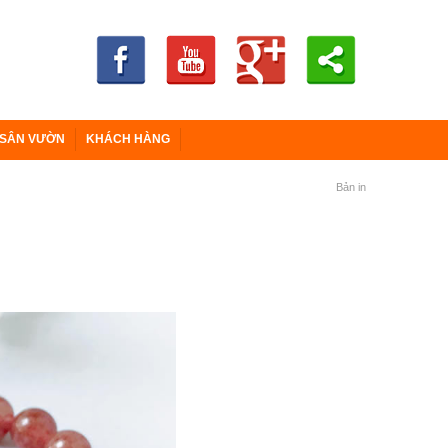
 SÂN VƯỜN
KHÁCH HÀNG
Bản in