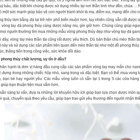
 làm từ những loại cây gỗ quý, có ý nghĩa tâm linh hết sức đặc biệt. Vòng tay 
quý báu, đặc biệt khi chúng được sử dụng nhiều tại nơi thần linh như đền, chùa …
ó một sức mạnh giúp bảo vệ con người tránh khỏi tà ma, điềm xui, mang đến cho 
g thủy làm bằng đá lại trở nên phổ biến muộn hơn, tuy nhiên cũng vẫn rất được 
, vòng tay đá phong thủy càng được nâng niu, gìn giữ hơn. Chúng cũng giúp ngư
, mọi người thường tìm mua những mẫu vòng phong thủy đẹp như vòng tay đá garne
ại đây, vòng tay mèo thần tài cũng rất được yêu thích. Dù bản thân chú mèo thần tài
vật này và sử dụng các sản phẩm liên quan đến mèo thần tài như một đồ phong thủ
c, thăng tiến trong công việc, sức khỏe dồi dào.
 phong thủy chất lượng, uy tín ở đâu?
 hân hạnh là đơn vị hàng đầu cung cấp các sản phẩm vòng tay may mắn cho nam, 
 đựng trong những chiếc hộp nhỏ, sang trọng và đặc biệt. Bạn có thể mua vong 
nh, bạn bè hay người yêu. Các mẫu vòng luôn có sẵn tại 1 trong 5 các cửa hà
 giúp bạn thuận tiện mua sắm hơn.
sẵn sàng tư vấn, đưa ra những lời khuyên hữu ích giúp bạn lựa chọn được món q
ói quà, chuyển quà theo yêu cầu, giúp bạn trao gửi yêu thương đến người nhận thê