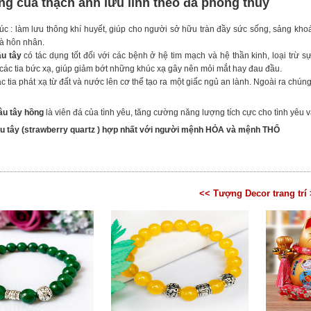
ng của
thạch anh lưu linh
theo
đá phong thủy
 : làm lưu thông khí huyết, giúp cho người sở hữu tràn đầy sức sống, sảng k
và hôn nhân.
u tây
có tác dụng tốt đối với các bệnh ở hệ tim mạch và hệ thần kinh, loại trừ s
ác tia bức xạ, giúp giảm bớt những khúc xạ gây nên mỏi mắt hay đau đầu.
 tia phát xạ từ đất và nước lên cơ thể tạo ra một giấc ngủ an lành. Ngoài ra chún
âu tây hồng
là viên đá của tình yêu, tăng cường năng lượng tích cực cho tình yêu 
u tây (strawberry quartz ) hợp nhất với người mệnh HỎA và mệnh THỔ
<< Tượng Decor trang trí