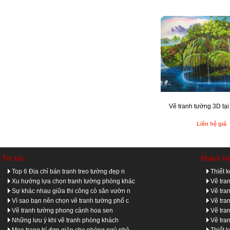
Vẽ tranh tường 3D tạ
Liên hệ giá
Tin tức
Khách h
Top 6 Địa chỉ bán tranh treo tường đẹp n
Thiết 
Xu hướng lựa chọn tranh tường phòng khác
Vẽ tra
Sự khác nhau giữa thi công cỏ sân vườn n
Vẽ tra
Vì sao bạn nên chọn vẽ tranh tường phố c
Vẽ tra
Vẽ tranh tường phong cảnh hoa sen
Vẽ tra
Những lưu ý khi vẽ tranh phòng khách
Vẽ tra