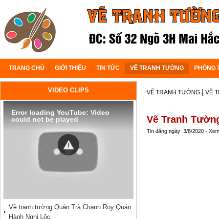
TRANG CHỦ
GIỚI THIỆU
TIN TỨC
VẼ TRANH TƯỜNG
PHÒNG 
VIDEO CLIPS
|
VẼ TRANH TƯỜNG
VẼ 
Error loading YouTube: Video
Vẽ Tranh Tườn
could not be played
Tin đăng ngày: 3/8/2020 - Xe
Vẽ tranh tường Quán Trà Chanh Roy Quán
Hành Nghi Lộc