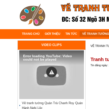
TRANG CHỦ
GIỚI THIỆU
TIN TỨC
VẼ TRANH TƯỜNG
VIDEO CLIPS
VẼ TRANH 
Error loading YouTube: Video
Tranh t
could not be played
Tin đăng ngày:
Vẽ tranh tường Quán Trà Chanh Roy Quán
Hành Nghi Lộc