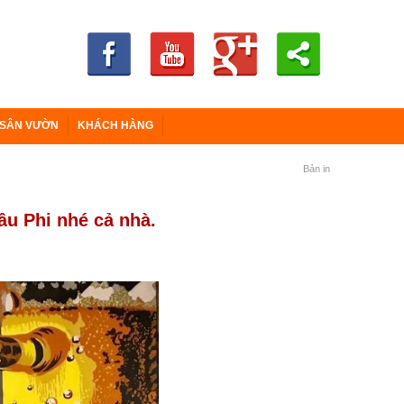
 SÂN VƯỜN
KHÁCH HÀNG
Bản in
âu Phi nhé cả nhà.