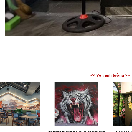
<< Vẽ tranh tường >>