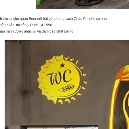
h tường cho quán Beer nổi bật với phong cách Châu Phi nhé cả nhà.
hệ tư vấn, thi công: 0968 141 556
hân hạnh được phục vụ và đảm bảo chất lượng!