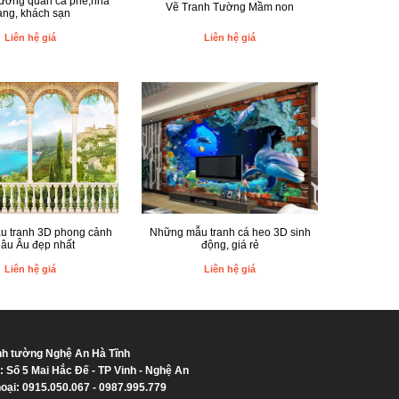
tường quán cà phê,nhà
Vẽ Tranh Tường Mầm non
àng, khách sạn
Liên hệ giá
Liên hệ giá
 tranh 3D phong cảnh
Những mẫu tranh cá heo 3D sinh
âu Âu đẹp nhất
động, giá rẻ
Liên hệ giá
Liên hệ giá
nh tường Nghệ An Hà Tĩnh
ỉ: Số 5 Mai Hắc Đế - TP Vinh - Nghệ An
hoại: 0915.050.067 - 0987.995.779