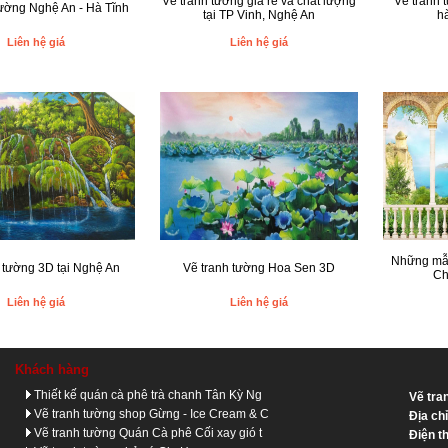
Vẽ tranh tường giá rẻ và chất lượng
Vẽ tranh 
tường Nghệ An - Hà Tĩnh
tại TP Vinh, Nghệ An
h
Liên hệ giá
Liên hệ giá
Những mẫu
 tường 3D tại Nghệ An
Vẽ tranh tường Hoa Sen 3D
Ch
Liên hệ giá
Liên hệ giá
Khách hàng
Thiết kế quán cà phê trà chanh Tân Kỳ Ng
Vẽ tra
Vẽ tranh tường shop Gừng - Ice Cream & C
Địa ch
Vẽ tranh tường Quán Cà phê Cối xay gió t
Điện t