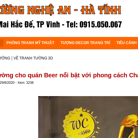
PHÒNG TRANH MỸ THUẬT
TƯỢNG DECOR TRANG TRÍ
TIỂU CẢNH
|
TƯỜNG
VẼ TRANH TƯỜNG 3D
ường cho quán Beer nổi bật với phong cách Ch
 29/8/2020 - Xem: 3238