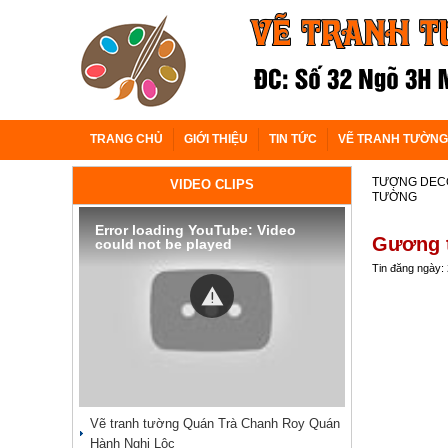
TRANG CHỦ
GIỚI THIỆU
TIN TỨC
VẼ TRANH TƯỜNG
TƯỢNG DECO
VIDEO CLIPS
TƯỜNG
Error loading YouTube: Video
Gương t
could not be played
Tin đăng ngày:
Vẽ tranh tường Quán Trà Chanh Roy Quán
Hành Nghi Lộc