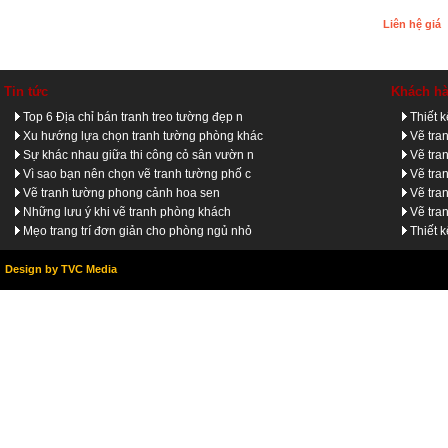
Liên hệ giá
Tin tức
Khách h
Top 6 Địa chỉ bán tranh treo tường đẹp n
Thiết 
Xu hướng lựa chọn tranh tường phòng khác
Vẽ tra
Sự khác nhau giữa thi công cỏ sân vườn n
Vẽ tra
Vì sao bạn nên chọn vẽ tranh tường phố c
Vẽ tra
Vẽ tranh tường phong cảnh hoa sen
Vẽ tra
Những lưu ý khi vẽ tranh phòng khách
Vẽ tra
Mẹo trang trí đơn giản cho phòng ngủ nhỏ
Thiết 
Design by TVC Media