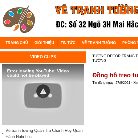
TRANG CHỦ
GIỚI THIỆU
TIN TỨC
VẼ TRANH TƯỜNG
PHÒNG 
TƯỢNG DECOR TRANG T
VIDEO CLIPS
TƯỜNG
Error loading YouTube: Video
Đồng hồ treo t
could not be played
Tin đăng ngày: 27/8/2021 - X
Vẽ tranh tường Quán Trà Chanh Roy Quán
Hành Nghi Lộc